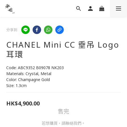
分享到
CHANEL Mini CC 垂吊 Logo
耳環
Code: ABC9352 B09078 NK203
Materials: Crystal, Metal
Color: Champagne Gold
Size: 1.3cm
HK$4,900.00
售完
若想購買，請聯絡我們。