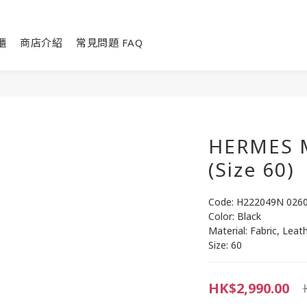
櫃
商店介紹
常見問題 FAQ
HERMES M
(Size 60)
Code: H222049N 026
Color: Black
Material: Fabric, Leat
Size: 60
HK$2,990.00