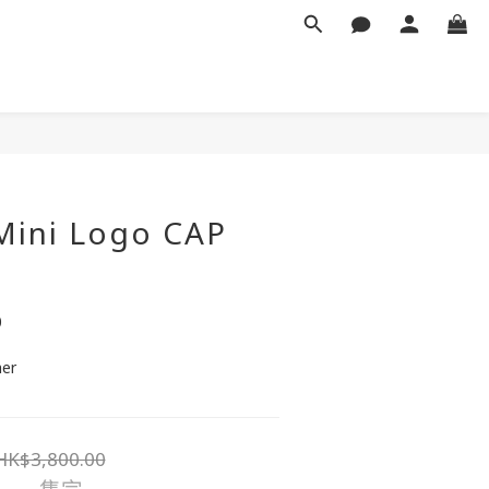
ini Logo CAP
0
her
HK$3,800.00