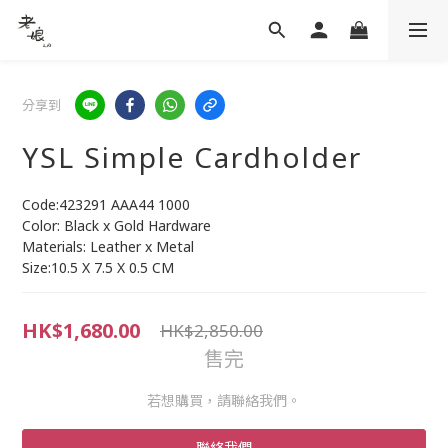
分享到
YSL Simple Cardholder
Code:423291 AAA44 1000
Color: Black x Gold Hardware
Materials: Leather x Metal
Size:10.5 X 7.5 X 0.5 CM
HK$1,680.00
HK$2,850.00
售完
若想購買，請聯絡我們。
聯絡我們