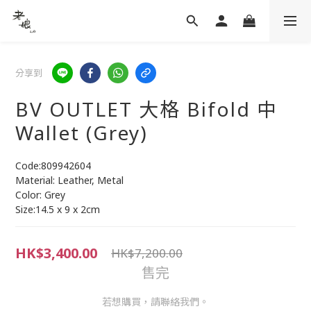
分享到
BV OUTLET 大格 Bifold 中
Wallet (Grey)
Code:809942604
Material: Leather, Metal
Color: Grey
Size:14.5 x 9 x 2cm
HK$3,400.00
HK$7,200.00
售完
若想購買，請聯絡我們。