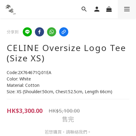
分享到
CELINE Oversize Logo Tee
(Size XS)
Code:2X764671Q.01EA
Color: White
Material: Cotton
Size: XS (Shoulder:50cm, Chest:52.5cm, Length 66cm)
HK$3,300.00
HK$5,100.00
售完
若想購買，請聯絡我們。