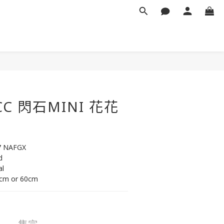
CC 閃石MINI 花花
7 NAFGX
d
al
2cm or 60cm