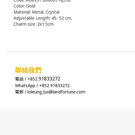
Color: Gold
Material: Metal, Crystal
Adjustable Length: 45- 52 cm,
Charm size :2x1.5cm
聯絡我們
91833272
電話 / +852
WhatsApp / +852 91833272
電郵 / loleung_lux@landfortune.com