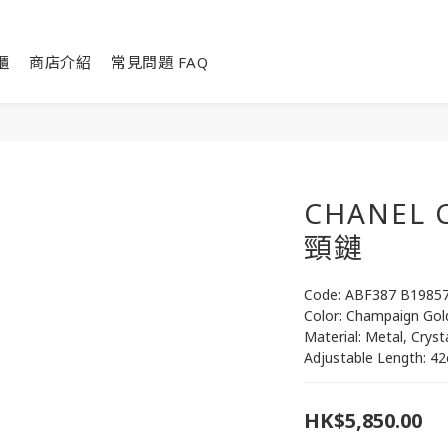
櫃
商店介紹
常見問題 FAQ
CHANEL 
頸鏈
Code: ABF387 B1985
Color: Champaign Gol
Material: Metal, Cryst
Adjustable Length: 4
HK$5,850.00