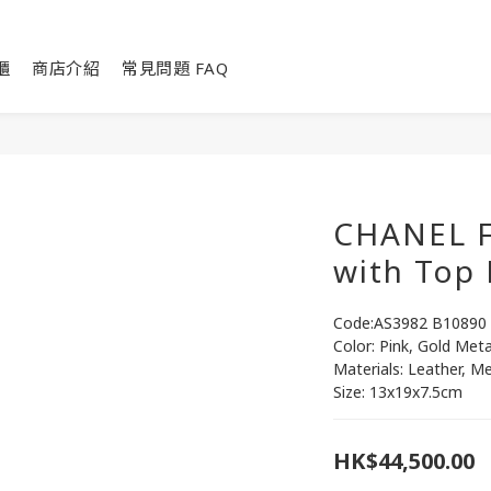
櫃
商店介紹
常見問題 FAQ
CHANEL 
with Top
Code:AS3982 B10890
Color: Pink, Gold Meta
Materials: Leather, Me
Size: 13x19x7.5cm
HK$44,500.00