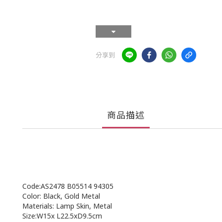
分享到
商品描述
Code:AS2478 B05514 94305
Color: Black, Gold Metal
Materials: Lamp Skin, Metal
Size:W15x L22.5xD9.5cm