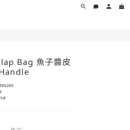
Flap Bag 魚子醬皮
 Handle
 NN269
l
tal