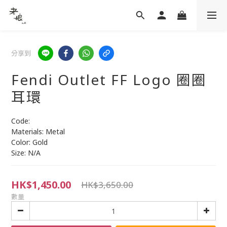
分享到
Fendi Outlet FF Logo 圈圈
耳環
Code:
Materials: Metal
Color: Gold
Size: N/A
HK$1,450.00
HK$3,650.00
數量