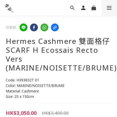
分享到
Hermes Cashmere 雙面格仔
SCARF H Ecossais Recto
Vers
(MARINE/NOISETTE/BRUME)
Code: H393832T 01
Color: MARINE/NOISETTE/BRUME
Material: Cashmere
Size: 25 x 150cm
HK$3,050.00
HK$3,400.00