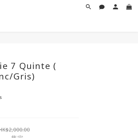
e 7 Quinte (
nc/Gris)
s
HK$2,000.00