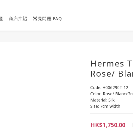
櫃
商店介紹
常見問題 FAQ
Hermes Ti
Rose/ Bla
Code: H006290T 12
Color: Rose/ Blanc/Gri
Material: Silk
Size: 7cm width
HK$1,750.00