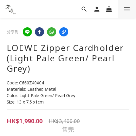
分享到
LOEWE Zipper Cardholder
(Light Pale Green/ Pearl
Grey)
Code: C660Z40X04
Materials: Leather, Metal
Color: Light Pale Green/ Pearl Grey
Size: 13 x 7.5 x1cm
HK$1,990.00
HK$3,400.00
售完