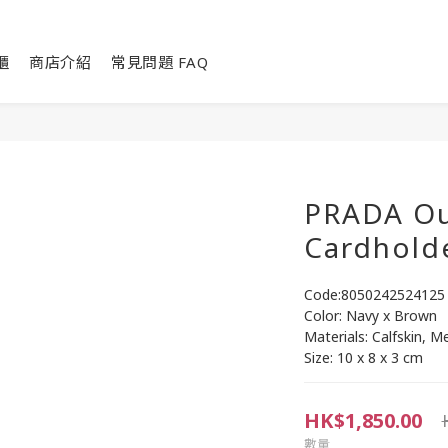
櫃
商店介紹
常見問題 FAQ
PRADA O
Cardhold
Code:8050242524125
Color: Navy x Brown
Materials: Calfskin, M
Size: 10 x 8 x 3 cm
HK$1,850.00
數量